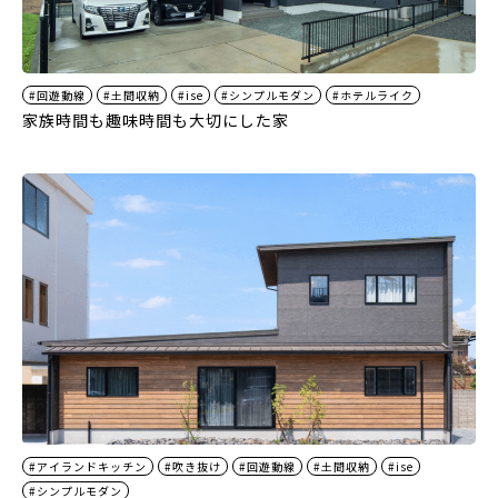
#回遊動線
#土間収納
#ise
#シンプルモダン
#ホテルライク
家族時間も趣味時間も大切にした家
#アイランドキッチン
#吹き抜け
#回遊動線
#土間収納
#ise
#シンプルモダン