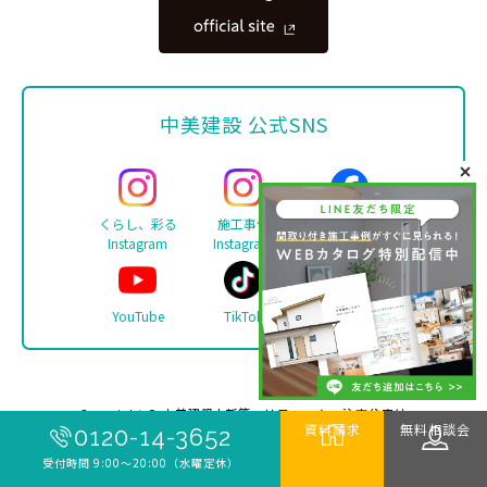
中美建設 公式SNS
くらし、彩る
施工事例
Facebook
Instagram
Instagram
YouTube
TikTok
LINE
Copyright ©
中美建設 | 新築・リフォーム・注文住宅は
資料請求
無料相談会
伊勢市の工務店 中美建設
. All rights reserved.
0120-14-3652
受付時間 9:00〜20:00（水曜定休）