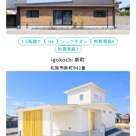
1.5階建て
ise
シックモダン
断熱等級6
耐震等級3
igokochi 新町
松阪市新町941番