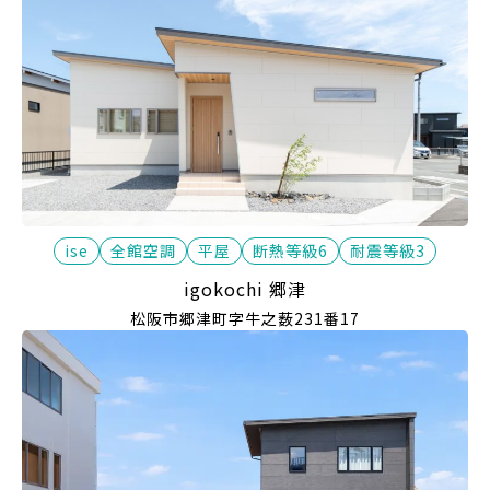
ise
全館空調
平屋
断熱等級6
耐震等級3
igokochi 郷津
松阪市郷津町字牛之薮231番17