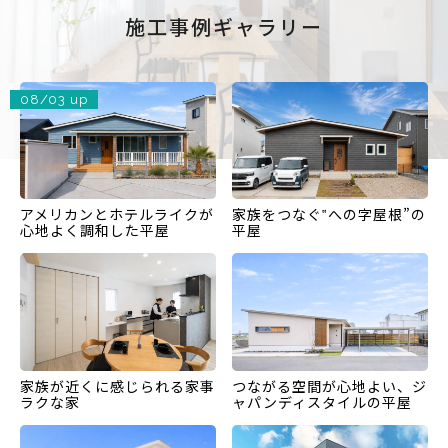
施工事例ギャラリー
08/03 up
アメリカンとホテルライクが
家族をつなぐ‟への字屋根”の
心地よく調和した平屋
平屋
家族が近くに感じられる家事
つながる空間が心地よい、ジ
ラクな家
ャパンディスタイルの平屋