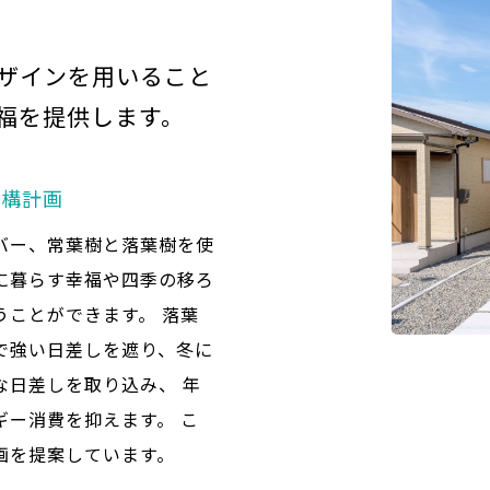
ザインを用いること
福を提供します。
外構計画
バー、常葉樹と落葉樹を使
に暮らす幸福や四季の移ろ
うことができます。 落葉
で強い日差しを遮り、冬に
な日差しを取り込み、 年
ギー消費を抑えます。 こ
画を提案しています。