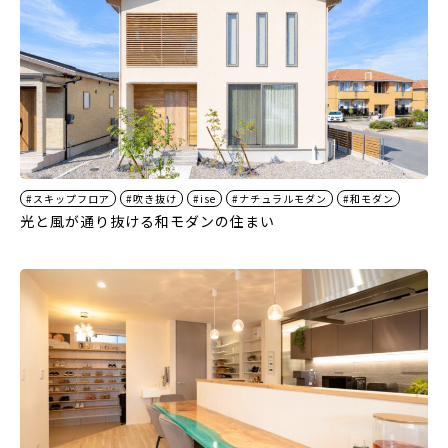
#スキップフロア
#吹き抜け
#ise
#ナチュラルモダン
#和モダン
光と風が通り抜ける和モダンの住まい