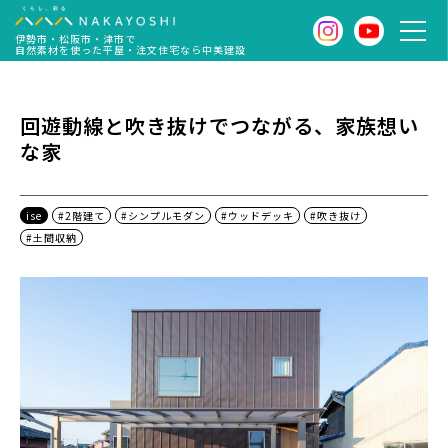
伊勢市・松阪市・津市で
自然素材を使った平屋・注文住宅なら中美建設
回遊動線と吹き抜けでつながる、家族想い
な家
ise
#2階建て
#シンプルモダン
#ウッドデッキ
#吹き抜け
#土間収納