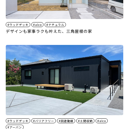
#ウッドデッキ
#alco
#ナチュラル
デザインも家事ラクも叶えた、三角屋根の家
#ウッドデッキ
#バリアフリー
#回遊動線
#土間収納
#alco
#アーバン