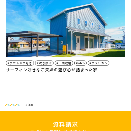
#アウトドア好き
#吹き抜け
#土間収納
#alco
#アメリカン
サーフィン好きなご夫婦の遊び心が詰まった家
—
alco
資料請求