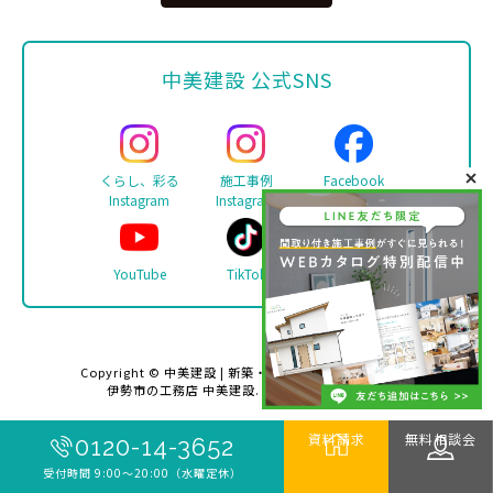
中美建設 公式SNS
くらし、彩る
施工事例
Facebook
Instagram
Instagram
YouTube
TikTok
LINE
Copyright ©
中美建設 | 新築・リフォーム・注文住宅は
伊勢市の工務店 中美建設
. All rights reserved.
資料請求
無料相談会
0120-14-3652
受付時間 9:00〜20:00（水曜定休）