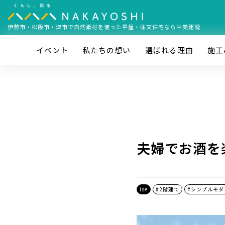
伊勢市・松阪市・津市で
自然素材を使った平屋・注文住宅なら中美建設
イベント
私たちの想い
選ばれる理由
施⼯
夫婦でお酒を
ise
#2階建て
#シンプルモダ