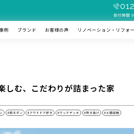
012
受付時間 9
事例
ブランド
お客様の声
リノベーション・リフォ
楽しむ、こだわりが詰まった家
ン
#和モダン
#アウトドア好き
#ウッドデッキ
#吹き抜け
#土間収納