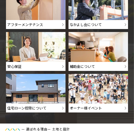
アフターメンテナンス
なかよし会について
安心保証
補助金について
住宅ローン控除について
オーナー様イベント
—
選ばれる理由
—
土地と設計