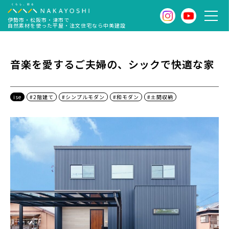
伊勢市・松阪市・津市で
自然素材を使った平屋・注文住宅なら中美建設
音楽を愛するご夫婦の、シックで快適な家
ise
#2階建て
#シンプルモダン
#和モダン
#土間収納