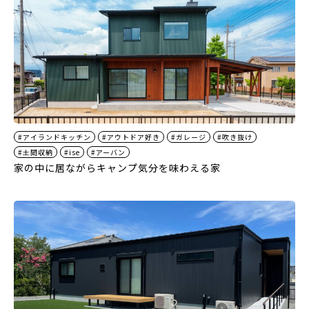
#アイランドキッチン
#アウトドア好き
#ガレージ
#吹き抜け
#土間収納
#ise
#アーバン
家の中に居ながらキャンプ気分を味わえる家