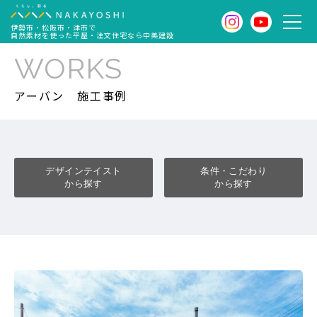
伊勢市・松阪市・津市で
自然素材を使った平屋・注文住宅なら中美建設
WORKS
アーバン
施工事例
デザインテイスト
条件・こだわり
から探す
から探す