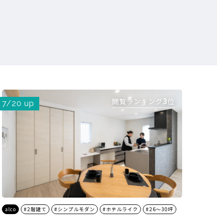
3
閲覧ランキング
位
7/20 up
alco
#2階建て
#シンプルモダン
#ホテルライク
#26～30坪