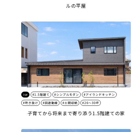
ルの平屋
ise
#1.5階建て
#シンプルモダン
#アイランドキッチン
#吹き抜け
#回遊動線
#土間収納
#26～30坪
子育てから将来まで寄り添う1.5階建ての家