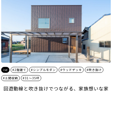
ise
#2階建て
#シンプルモダン
#ウッドデッキ
#吹き抜け
#土間収納
#31～35坪
回遊動線と吹き抜けでつながる、家族想いな家