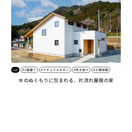
ise
#2階建て
#ナチュラルモダン
#吹き抜け
#土間収納
木のぬくもりに包まれる、片流れ屋根の家