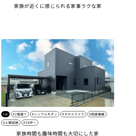
家族が近くに感じられる家事ラクな家
ise
#2階建て
#シンプルモダン
#ホテルライク
#回遊動線
#土間収納
#36坪～
家族時間も趣味時間も大切にした家