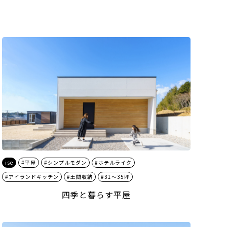
ise
#平屋
#シンプルモダン
#ホテルライク
#アイランドキッチン
#土間収納
#31～35坪
四季と暮らす平屋