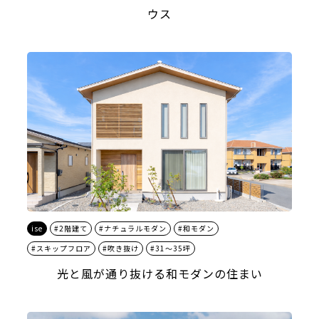
ウス
ise
#2階建て
#ナチュラルモダン
#和モダン
#スキップフロア
#吹き抜け
#31～35坪
光と風が通り抜ける和モダンの住まい