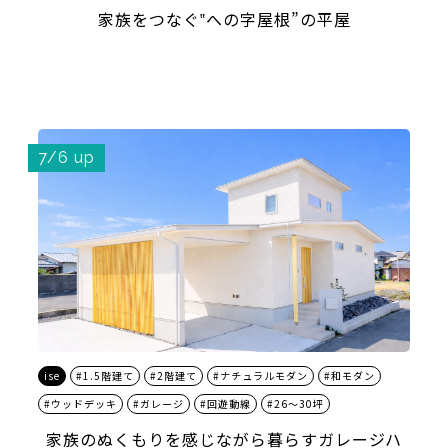
家族をつなぐ‟への字屋根”の平屋
7/6 up
ise
#1.5階建て
#2階建て
#ナチュラルモダン
#和モダン
#ウッドデッキ
#ガレージ
#回遊動線
#26～30坪
家族のぬくもりを感じながら暮らすガレージハ