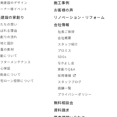
施⼯事例
中美建設のデザイン
オーナー様イベント
お客様の声
美建設の家創り
リノベーション・リフォーム
私たちの想い
会社情報
選ばれる理由
社長ご挨拶
家創りの流れ
会社概要
土地と設計
スタッフ紹介
三重の素材
プロミス
性能について
SDGs
アフターメンテナンス
なかよし会
安心保証
家創りQ&A
補助金について
採用情報
住宅ローン控除について
スタッフブログ
店舗一覧
プライバシーポリシー
無料相談会
資料請求