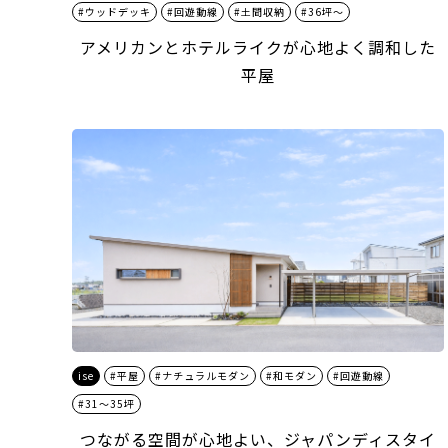
#ウッドデッキ
#回遊動線
#土間収納
#36坪～
アメリカンとホテルライクが心地よく調和した
平屋
ise
#平屋
#ナチュラルモダン
#和モダン
#回遊動線
#31～35坪
つながる空間が心地よい、ジャパンディスタイ