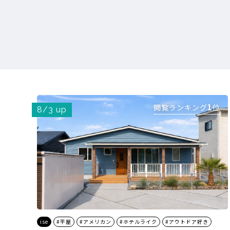
1
閲覧ランキング
位
8/3 up
ise
#平屋
#アメリカン
#ホテルライク
#アウトドア好き