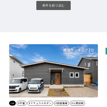
条件を絞り込む
2
閲覧ランキング
位
ise
#平屋
#ナチュラルモダン
#回遊動線
#土間収納