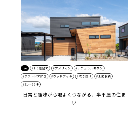
ise
#1.5階建て
#アメリカン
#ナチュラルモダン
#アウトドア好き
#ウッドデッキ
#吹き抜け
#土間収納
#31～35坪
日常と趣味が心地よくつながる、半平屋の住ま
い