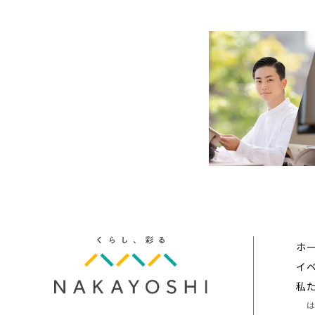
ホ
イ
私