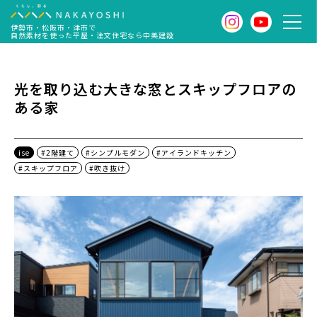
伊勢市・松阪市・津市で
自然素材を使った平屋・注文住宅なら中美建設
光を取り込む大きな窓とスキップフロアの
ある家
ise
#2階建て
#シンプルモダン
#アイランドキッチン
#スキップフロア
#吹き抜け