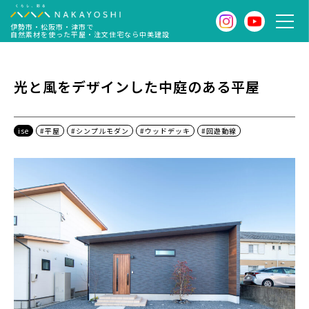
伊勢市・松阪市・津市で
自然素材を使った平屋・注文住宅なら中美建設
光と風をデザインした中庭のある平屋
ise
#平屋
#シンプルモダン
#ウッドデッキ
#回遊動線