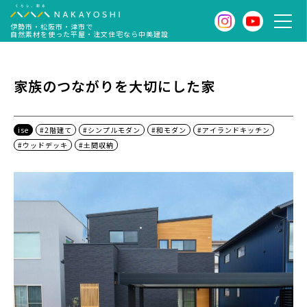
伊勢市・松阪市・津市で
自然素材を使った平屋・注文住宅なら中美建設
家族のつながりを大切にした家
ise
#2階建て
#シンプルモダン
#和モダン
#アイランドキッチン
#ウッドデッキ
#土間収納