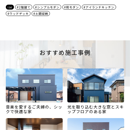
ise
#2階建て
#シンプルモダン
#和モダン
#アイランドキッチン
#ウッドデッキ
#土間収納
おすすめ施工事例
音楽を愛するご夫婦の、シッ
光を取り込む大きな窓とスキ
クで快適な家
ップフロアのある家