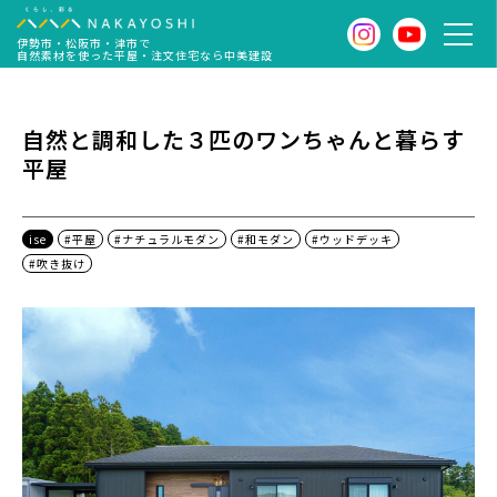
伊勢市・松阪市・津市で
自然素材を使った平屋・注文住宅なら中美建設
自然と調和した３匹のワンちゃんと暮らす
平屋
ise
#平屋
#ナチュラルモダン
#和モダン
#ウッドデッキ
#吹き抜け