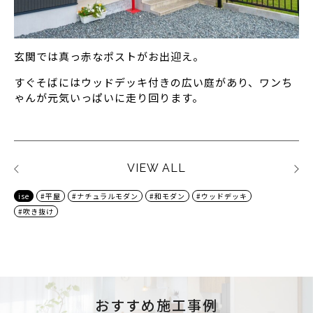
玄関では真っ赤なポストがお出迎え。
すぐそばにはウッドデッキ付きの広い庭があり、ワンち
ゃんが元気いっぱいに走り回ります。
VIEW ALL
ise
#平屋
#ナチュラルモダン
#和モダン
#ウッドデッキ
#吹き抜け
おすすめ施工事例