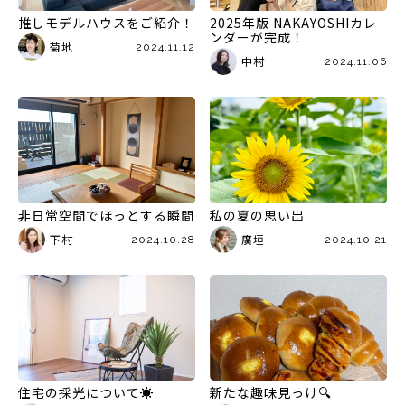
推しモデルハウスをご紹介！
2025年版 NAKAYOSHIカレ
ンダーが完成！
菊地
2024.11.12
中村
2024.11.06
非日常空間でほっとする瞬間
私の夏の思い出
下村
廣垣
2024.10.28
2024.10.21
住宅の採光について☀
新たな趣味見っけ🔍