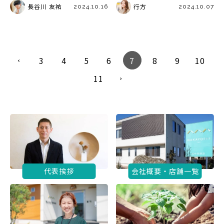
長谷川 友祐
行方
2024.10.16
2024.10.07
3
4
5
6
7
8
9
10
11
代表挨拶
会社概要・店舗一覧