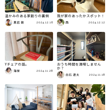
温かみのある家創りの裏側
我が家のあったかスポット！
黒岩 剛
西
2024.12.16
2024.12.12
Yチェアの話。
おうち時間を満喫しません
か？
海保
2024.11.28
白石 遼太
2024.11.18