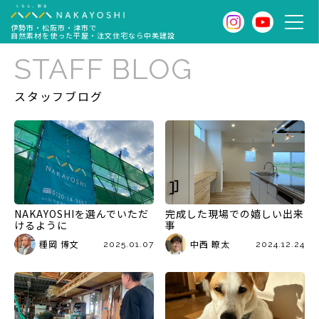
伊勢市・松阪市・津市で
自然素材を使った平屋・注文住宅なら中美建設
STAFF BLOG
スタッフブログ
NAKAYOSHIを選んでいただ
完成した現場での嬉しい出来
けるように
事
種岡 博文
中西 瞭太
2025.01.07
2024.12.24