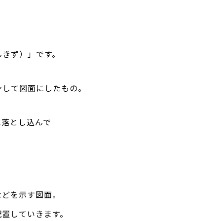
んきず）」です。
ンして図面にしたもの。
に落とし込んで
などを示す図面。
配置していきます。