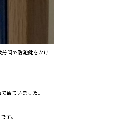
数分間で防犯鍵をかけ
。
画で観ていました。
うです。