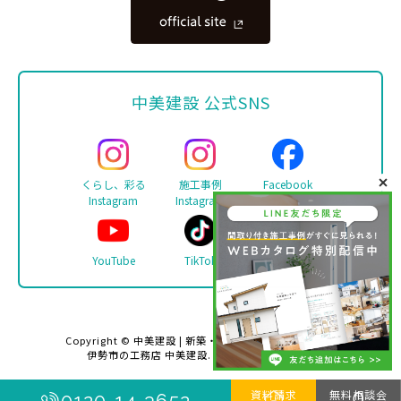
中美建設 公式SNS
くらし、彩る
施工事例
Facebook
Instagram
Instagram
YouTube
TikTok
LINE
Copyright ©
中美建設 | 新築・リフォーム・注文住宅は
伊勢市の工務店 中美建設
. All rights reserved.
資料請求
無料相談会