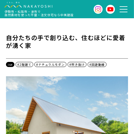
伊勢市・松阪市・津市で
自然素材を使った平屋・注文住宅なら中美建設
自分たちの手で創り込む、住むほどに愛着
が湧く家
ise
#2階建て
#ナチュラルモダン
#吹き抜け
#回遊動線