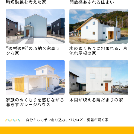
時短動線を考えた家
開放感あふれる住まい
“適材適所”の収納×家事ラ
木のぬくもりに包まれる、片
クな家
流れ屋根の家
家族のぬくもりを感じながら
木目が映える陽だまりの家
暮らすガレージハウス
—
自分たちの手で創り込む、住むほどに愛着が湧く家