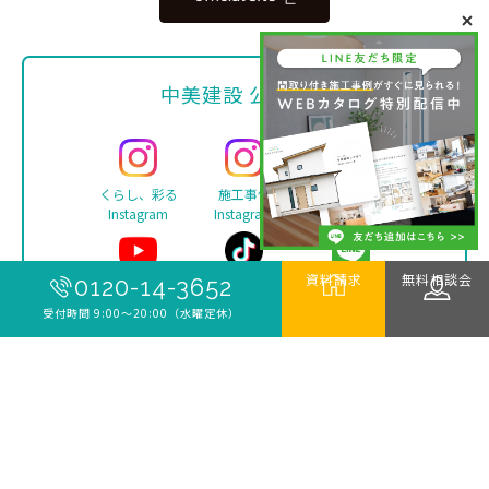
中美建設 公式SNS
くらし、彩る
施工事例
Facebook
Instagram
Instagram
資料請求
無料相談会
0120-14-3652
YouTube
TikTok
LINE
受付時間 9:00〜20:00（水曜定休）
Copyright ©
中美建設 | 新築・リフォーム・注文住宅は
伊勢市の工務店 中美建設
. All rights reserved.