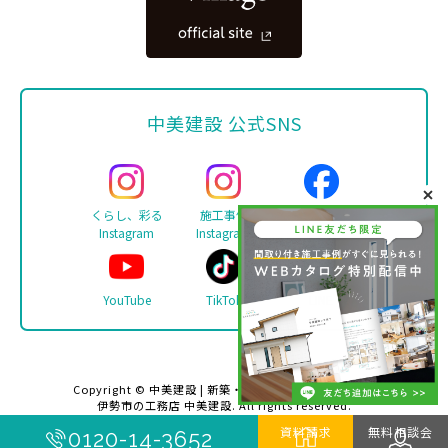
中美建設 公式SNS
くらし、彩る
施工事例
Facebook
Instagram
Instagram
YouTube
TikTok
LINE
Copyright ©
中美建設 | 新築・リフォーム・注文住宅は
伊勢市の工務店 中美建設
. All rights reserved.
資料請求
無料相談会
0120-14-3652