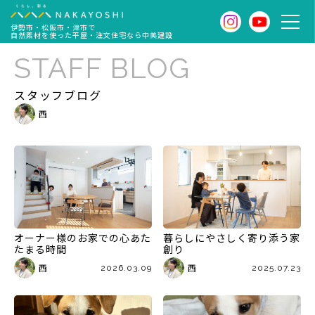
伊勢市・松阪市・津市で
自然素材を使った平屋・注文住宅なら中美建設
STAFF BLOG
スタッフブログ
西
オーナー様のお家での心あた
暮らしにやさしく寄り添う家
たまる時間
創り
西
西
2026.03.09
2025.07.23