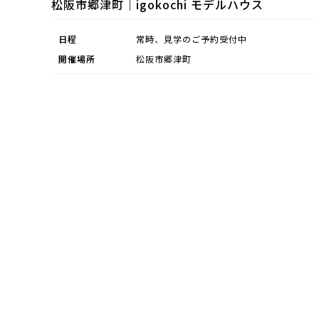
松阪市郷津町｜igokochi モデルハウス
日程
常時、見学のご予約受付中
開催場所
松阪市郷津町