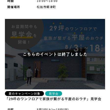
時間
10:00～18:00
開催場所
松阪市郷津町
夏のキャンペーン対象
見学会
「29坪のワンフロアで家族が繋がる平屋のおウチ」見学会
日程
8月3日(土)～18日(日)