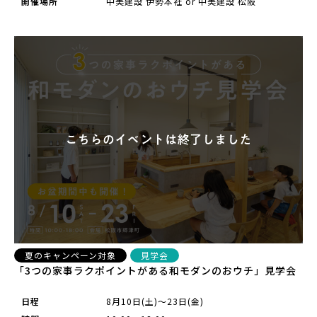
開催場所
中美建設 伊勢本社 or 中美建設 松阪
夏のキャンペーン対象
見学会
「3つの家事ラクポイントがある和モダンのおウチ」見学会
日程
8月10日(土)～23日(金)