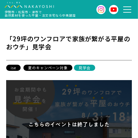
伊勢市・松阪市・津市で
自然素材を使った平屋・注文住宅なら中美建設
「29坪のワンフロアで家族が繋がる平屋の
おウチ」見学会
ise
夏のキャンペーン対象
見学会