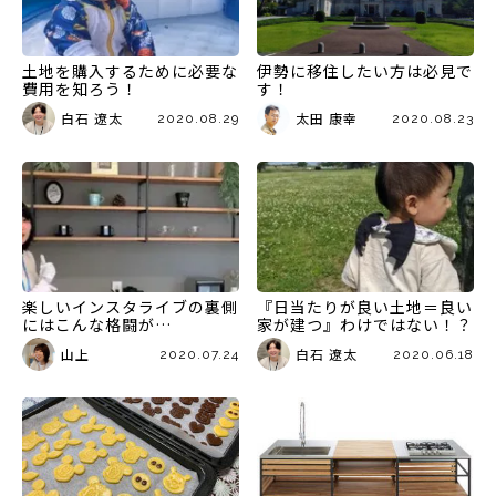
土地を購入するために必要な
伊勢に移住したい方は必見で
費用を知ろう！
す！
白石 遼太
太田 康幸
2020.08.29
2020.08.23
楽しいインスタライブの裏側
『日当たりが良い土地＝良い
にはこんな格闘が…
家が建つ』わけではない！？
山上
白石 遼太
2020.07.24
2020.06.18