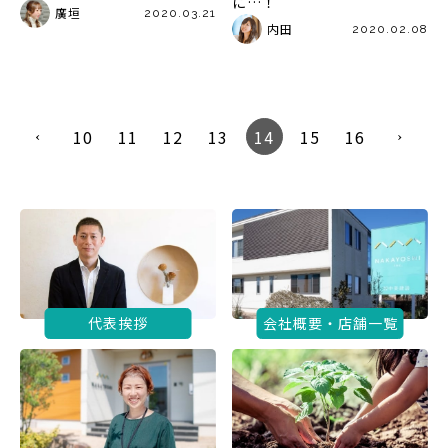
に…！
廣垣
2020.03.21
内田
2020.02.08
10
11
12
13
14
15
16
代表挨拶
会社概要・店舗一覧