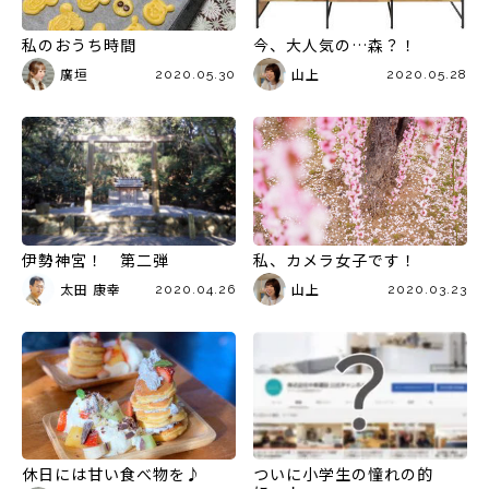
私のおうち時間
今、大人気の…森？！
廣垣
山上
2020.05.30
2020.05.28
伊勢神宮！ 第二弾
私、カメラ女子です！
太田 康幸
山上
2020.04.26
2020.03.23
休日には甘い食べ物を♪
ついに小学生の憧れの的