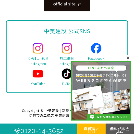
中美建設 公式SNS
くらし、彩る
施工事例
Facebook
Instagram
Instagram
YouTube
TikTok
LINE
Copyright ©
中美建設 | 新築・リフォーム・注文住宅は
伊勢市の工務店 中美建設
. All rights reserved.
資料請求
無料相談会
0120-14-3652