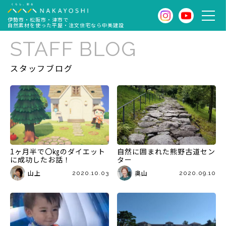
伊勢市・松阪市・津市で
自然素材を使った平屋・注文住宅なら中美建設
STAFF BLOG
スタッフブログ
1ヶ月半で〇㎏のダイエット
自然に囲まれた熊野古道セン
に成功したお話！
ター
山上
奥山
2020.10.03
2020.09.10