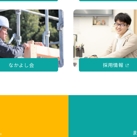
なかよし会
採用情報
。