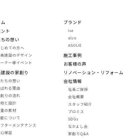
ーム
ブランド
ベント
ise
alco
たちの想い
ASOLIE
はじめての方へ
施⼯事例
中美建設のデザイン
オーナー様イベント
お客様の声
美建設の家創り
リノベーション・リフォーム
私たちの想い
会社情報
選ばれる理由
社長ご挨拶
家創りの流れ
会社概要
土地と設計
スタッフ紹介
三重の素材
プロミス
性能について
SDGs
アフターメンテナンス
なかよし会
安心保証
家創りQ&A