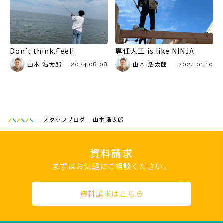
Don’t think.Feel!
専任大工 is like NINJA
山本 浩太郎
山本 浩太郎
2024.08.08
2024.01.10
—
スタッフブログ
—
山本 浩太郎
資料請求
まずはお気軽にご相談ください。
資料請求はこちら