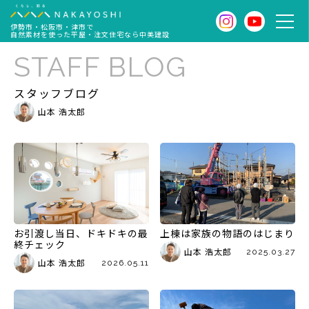
伊勢市・松阪市・津市で
自然素材を使った平屋・注文住宅なら中美建設
STAFF BLOG
スタッフブログ
山本 浩太郎
お引渡し当日、ドキドキの最
上棟は家族の物語のはじまり
終チェック
山本 浩太郎
2025.03.27
山本 浩太郎
2026.05.11