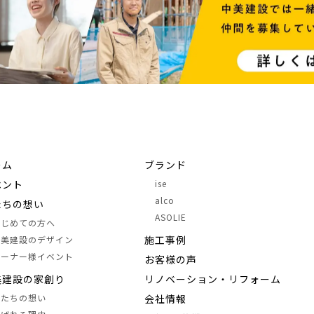
ーム
ブランド
ベント
ise
alco
たちの想い
ASOLIE
はじめての方へ
施⼯事例
中美建設のデザイン
オーナー様イベント
お客様の声
美建設の家創り
リノベーション・リフォーム
私たちの想い
会社情報