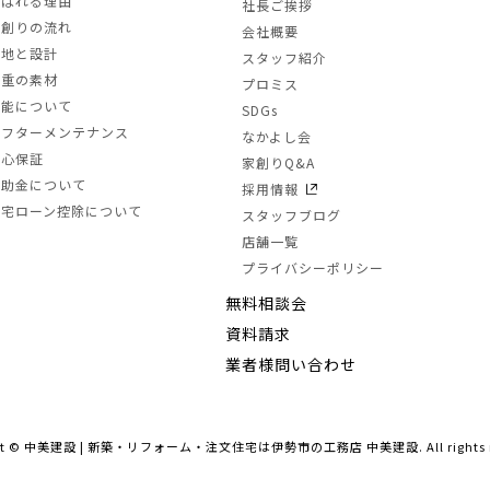
選ばれる理由
社長ご挨拶
家創りの流れ
会社概要
土地と設計
スタッフ紹介
三重の素材
プロミス
性能について
SDGs
アフターメンテナンス
なかよし会
安心保証
家創りQ&A
補助金について
採用情報
住宅ローン控除について
スタッフブログ
店舗一覧
プライバシーポリシー
無料相談会
資料請求
業者様問い合わせ
ht ©
中美建設 | 新築・リフォーム・注文住宅は
伊勢市の工務店 中美建設
. All rights