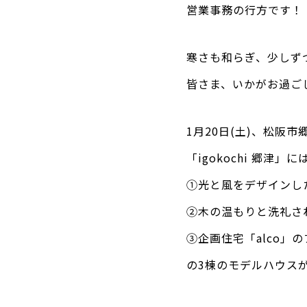
営業事務の行方です！
寒さも和らぎ、少しず
皆さま、いかがお過ご
1月20日(土)、松阪市
「igokochi 郷津」に
①光と風をデザインし
②木の温もりと洗礼さ
③企画住宅「alco」
の3棟のモデルハウス