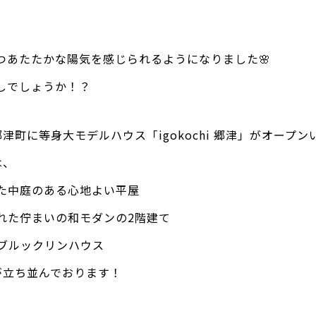
つあたたかな陽気を感じられるようになりました🌸
しでしょうか！？
郷津町に等身大モデルハウス「igokochi 郷津」がオープン
は、
た中庭のある心地よい平屋
れた佇まいの和モダンの2階建て
のブルックリンハウス
が立ち並んでおります！