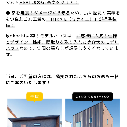
である
HEAT20のG2基準をクリア！
● 家を
地震のダメージから守る
ため、長い歴史と実績を
もつ住友ゴム工業の
「MIRAIE（ミライエ）」が標準装
備！
igokochi 郷津のモデルハウスは、
お客様に人気の仕様
とデザイン、性能、間取りを取り入れた等身大のモデル
ハウス
なので、実際の暮らしが想像しやすくなっていま
す。
当日、ご希望の方には、隣接されたこちらのお家も一緒
にご案内いたします！