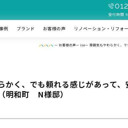
012
受付時間 9
事例
ブランド
お客様の声
リノベーション・リフォ
—
お客様の声
—
ise
—
雰囲気もやわらかく、で
らかく、でも頼れる感じがあって、
（明和町 N様邸）