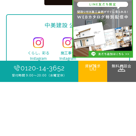
中美建設 公式SNS
くらし、彩る
施工事例
Facebook
Instagram
Instagram
資料請求
無料相談会
0120-14-3652
受付時間 9:00〜20:00（水曜定休）
YouTube
TikTok
LINE
Copyright ©
中美建設 | 新築・リフォーム・注文住宅は
伊勢市の工務店 中美建設
. All rights reserved.