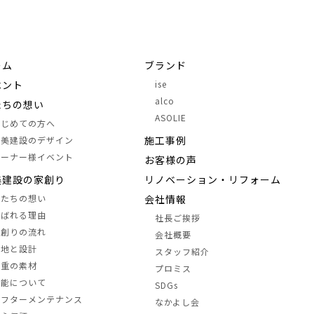
ーム
ブランド
ベント
ise
alco
たちの想い
ASOLIE
はじめての方へ
施⼯事例
中美建設のデザイン
オーナー様イベント
お客様の声
美建設の家創り
リノベーション・リフォーム
私たちの想い
会社情報
選ばれる理由
社長ご挨拶
家創りの流れ
会社概要
土地と設計
スタッフ紹介
三重の素材
プロミス
性能について
SDGs
アフターメンテナンス
なかよし会