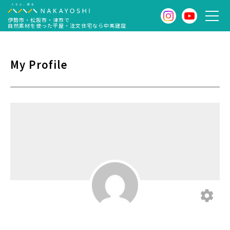
伊勢市・松阪市・津市で
自然素材を使った平屋・注文住宅なら中美建設
My Profile
settings