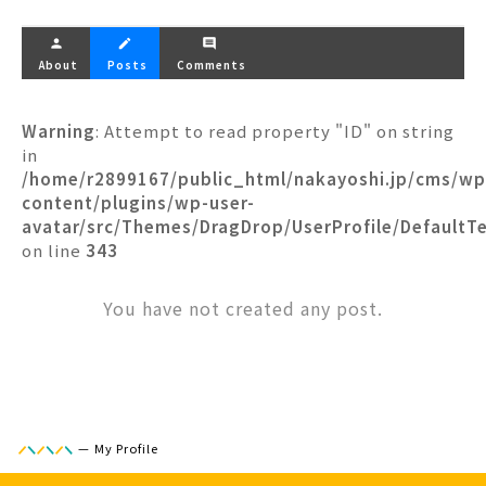
person
create
comment
About
Posts
Comments
Warning
: Attempt to read property "ID" on string
in
/home/r2899167/public_html/nakayoshi.jp/cms/wp
content/plugins/wp-user-
avatar/src/Themes/DragDrop/UserProfile/DefaultT
on line
343
You have not created any post.
—
My Profile