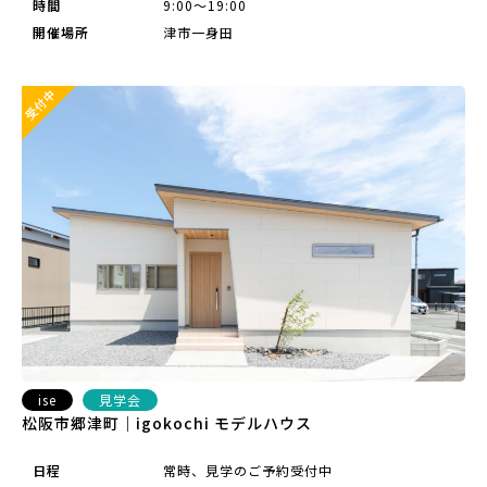
時間
9:00～19:00
開催場所
津市一身田
ise
見学会
松阪市郷津町｜igokochi モデルハウス
日程
常時、見学のご予約受付中