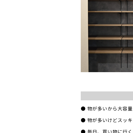
● 物が多いから大容
● 物が多いけどスッ
● 毎日、買い物に行