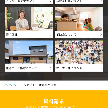
アフターメンテナンス
なかよし会について
安心保証
補助金について
住宅ローン控除について
オーナー様イベント
—
コンセプト
—
家創りの流れ
資料請求
まずはお気軽にご相談ください。