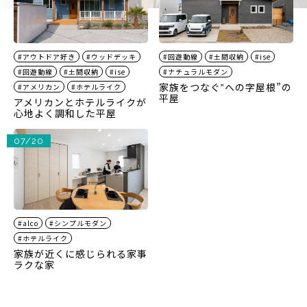
#アウトドア好き
#ウッドデッキ
#回遊動線
#土間収納
#ise
#回遊動線
#土間収納
#ise
#ナチュラルモダン
家族をつなぐ‟への字屋根”の
#アメリカン
#ホテルライク
平屋
アメリカンとホテルライクが
心地よく調和した平屋
07/20
#alco
#シンプルモダン
#ホテルライク
家族が近くに感じられる家事
ラクな家