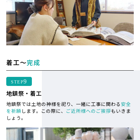
着工～
完成
9
STEP
地鎮祭・着工
地鎮祭では土地の神様を祀り、一緒に工事に関わる
安全
を祈願
します。この際に、
ご近所様へのご挨拶
もいきま
しょう。