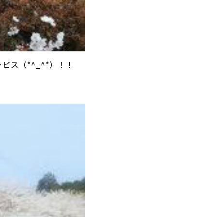
ス（*^_^*）！！