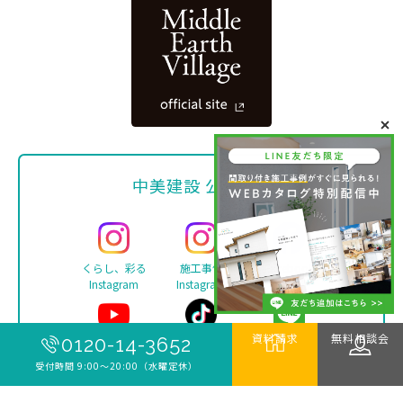
中美建設 公式SNS
くらし、彩る
施工事例
Facebook
Instagram
Instagram
資料請求
無料相談会
0120-14-3652
YouTube
TikTok
LINE
受付時間 9:00〜20:00（水曜定休）