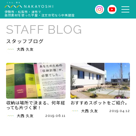
伊勢市・松阪市・津市で
自然素材を使った平屋・注文住宅なら中美建設
STAFF BLOG
スタッフブログ
大西 久友
収納は場所で決まる、何年経
おすすめスポットをご紹介。
っても片づく家！
大西 久友
2019.04.12
大西 久友
2019.06.11