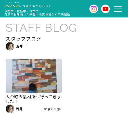
伊勢市・松阪市・津市で
自然素材を使った平屋・注文住宅なら中美建設
STAFF BLOG
スタッフブログ
西井
大台町の製材所へ行ってきま
した！
西井
2019.08.30