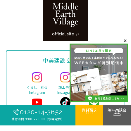
中美建設 公式SNS
くらし、彩る
施工事例
Facebook
Instagram
Instagram
資料請求
無料相談会
0120-14-3652
YouTube
TikTok
LINE
受付時間 9:00〜20:00（水曜定休）