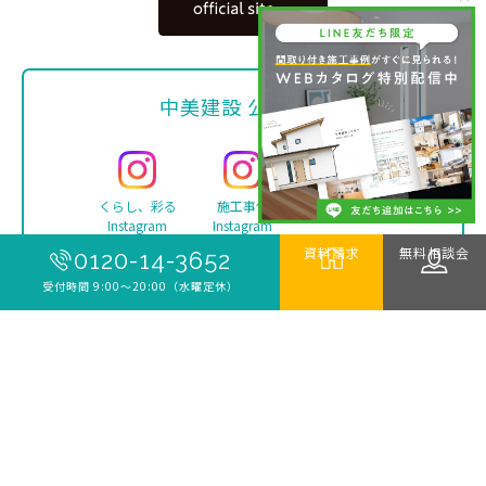
中美建設 公式SNS
くらし、彩る
施工事例
Facebook
Instagram
Instagram
資料請求
無料相談会
0120-14-3652
受付時間 9:00〜20:00（水曜定休）
YouTube
TikTok
LINE
Copyright ©
中美建設 | 新築・リフォーム・注文住宅は
伊勢市の工務店 中美建設
. All rights reserved.