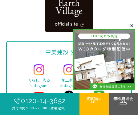
中美建設 公式SNS
くらし、彩る
施工事例
Facebook
Instagram
Instagram
資料請求
無料相談会
0120-14-3652
YouTube
TikTok
LINE
受付時間 9:00〜20:00（水曜定休）
Copyright ©
中美建設 | 新築・リフォーム・注文住宅は