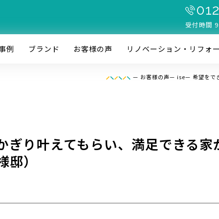
012
受付時間 9
事例
ブランド
お客様の声
リノベーション・リフォ
—
お客様の声
—
ise
—
希望をで
かぎり叶えてもらい、満足できる家
様邸）