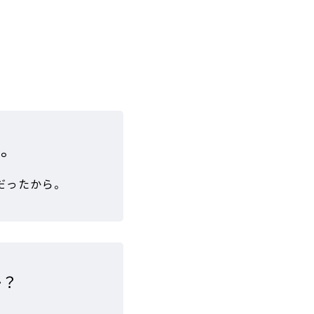
い。
だったから。
か？