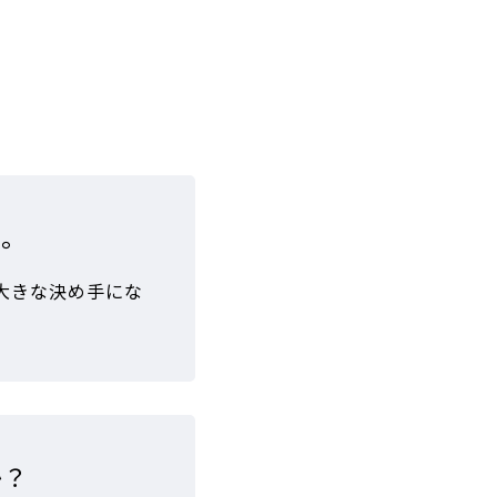
い。
大きな決め手にな
か？