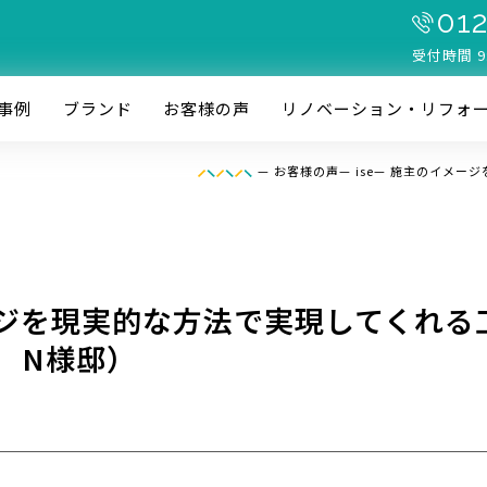
012
受付時間 9
事例
ブランド
お客様の声
リノベーション・リフォ
—
お客様の声
—
ise
—
施主のイメージ
ジを現実的な方法で実現してくれる
 N様邸）