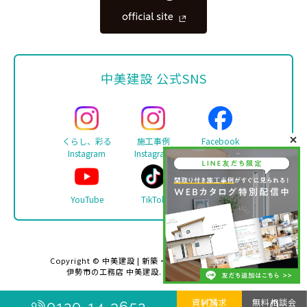
中美建設 公式SNS
くらし、彩る
施工事例
Facebook
Instagram
Instagram
YouTube
TikTok
LINE
Copyright ©
中美建設 | 新築・リフォーム・注文住宅は
伊勢市の工務店 中美建設
. All rights reserved.
資料請求
無料相談会