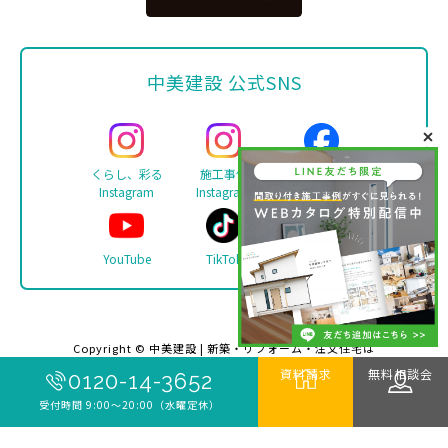
中美建設 公式SNS
くらし、彩る
施工事例
Facebook
Instagram
Instagram
YouTube
TikTok
LINE
Copyright ©
中美建設 | 新築・リフォーム・注文住宅は
伊勢市の工務店 中美建設
. All rights reserved.
資料請求
無料相談会
0120-14-3652
受付時間 9:00〜20:00（水曜定休）