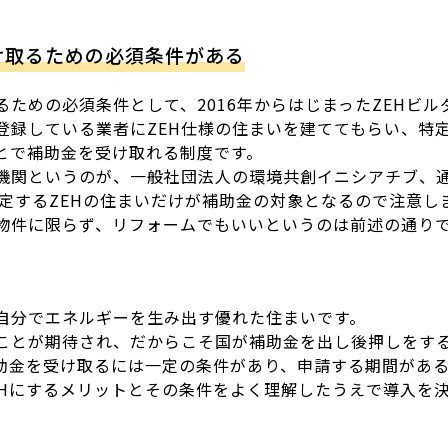
。
け取るための必須条件がある
るための必須条件として、2016年からはじまったZEHビ
登録している業者にZEH仕様の住まいを建ててもらい、特定
とで補助金を受け取れる制度です。
う機関というのが、一般社団法人の環境共創イニシアチブ、通
認定するZEHの住まいだけが補助金の対象となるので注意し
物件に限らず、リフォームでもいいというのは前述の通り
、自分でエネルギーを生み出す優れた住まいです。
ことが期待され、だからこそ国が補助金を出し後押しをす
助金を受け取るには一定の条件があり、申請する期間があ
EHにするメリットとその条件をよく理解したうえで導入を