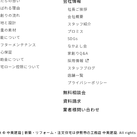
私たちの想い
会社情報
選ばれる理由
社長ご挨拶
家創りの流れ
会社概要
土地と設計
スタッフ紹介
三重の素材
プロミス
性能について
SDGs
アフターメンテナンス
なかよし会
安心保証
家創りQ&A
補助金について
採用情報
住宅ローン控除について
スタッフブログ
店舗一覧
プライバシーポリシー
無料相談会
資料請求
業者様問い合わせ
ht ©
中美建設 | 新築・リフォーム・注文住宅は
伊勢市の工務店 中美建設
. All rights