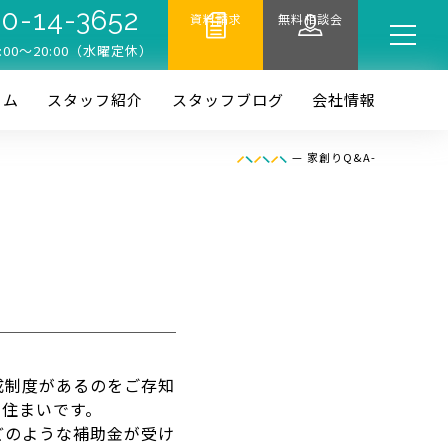
0-14-3652
資料請求
無料相談会
:00〜20:00（水曜定休）
ーム
スタッフ紹介
スタッフブログ
会社情報
—
家創りQ&A-
成制度があるのをご存知
る住まいです。
どのような補助金が受け