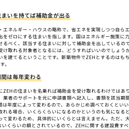
住まいを持てば補助金が出る
ロ・エネルギー・ハウスの略称で、省エネを実現しつつ自ら
出をゼロにする住まいを指します。国はエネルギー施策に
させるべく、該当する住まいに対して補助金を出しているの
を受け取れる対象者となるには、どうすればいいのでしょうか
いを建てるということです。新築物件でZEHとするのはも
です。
期間は毎年変わる
にZEHの住まいを名乗れば補助金を受け取れるわけではあ
、業者のサポートを元に申請書類へ記入し、書類を該当期
間は年度によって変わるので、あらかじめ調べておくといい
取れる場合、いくらくらいになるのかというのも気になる
って変わるため、具体的にいくらとは言えません。ただ、
えないくらいの額とされているので、ZEHに関する建設費す