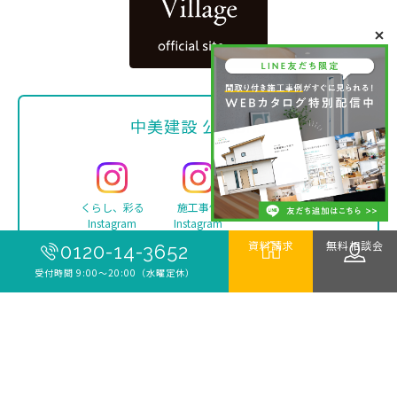
中美建設 公式SNS
くらし、彩る
施工事例
Facebook
Instagram
Instagram
資料請求
無料相談会
0120-14-3652
受付時間 9:00〜20:00（水曜定休）
YouTube
TikTok
LINE
Copyright ©
中美建設 | 新築・リフォーム・注文住宅は
伊勢市の工務店 中美建設
. All rights reserved.