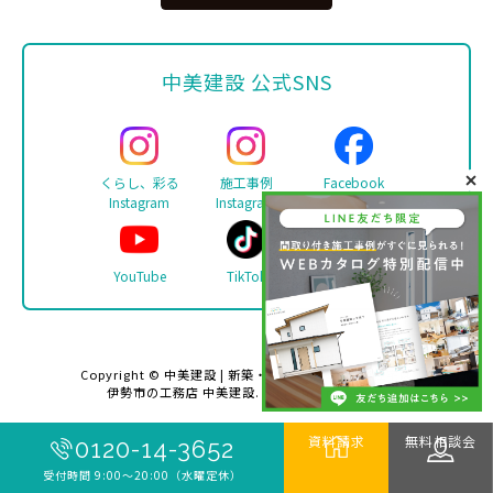
中美建設 公式SNS
くらし、彩る
施工事例
Facebook
Instagram
Instagram
YouTube
TikTok
LINE
Copyright ©
中美建設 | 新築・リフォーム・注文住宅は
伊勢市の工務店 中美建設
. All rights reserved.
資料請求
無料相談会
0120-14-3652
受付時間 9:00〜20:00（水曜定休）